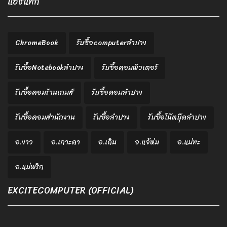
แฮชแท็ก
ChromeBook
รับซื้อcomputerลำปาง
รับซื้อNotebookลำปาง
รับซื้อคอมพิวเตอร์
รับซื้อคอมร้านเกมส์
รับซื้อคอมลำปาง
รับซื้อคอมสำนักงาน
รับซื้อลำปาง
รับซื้อโน๊ตบุ๊คลำปาง
อ.งาว
อ.เกาะคา
อ.เถิน
อ.แจ้ห่ม
อ.แม่ทะ
อ.แม่พริก
EXCITECOMPUTER (OFFICIAL)