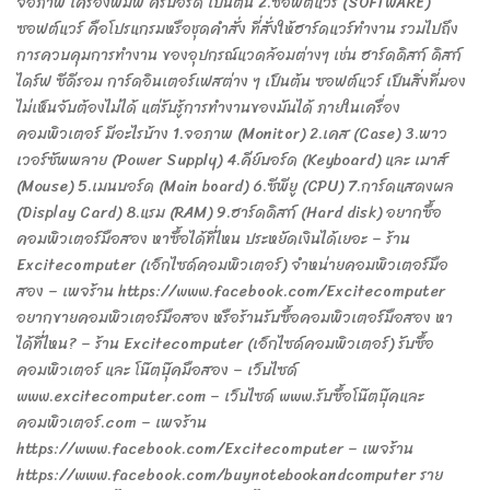
จอภาพ เครื่องพิมพ์ คีร์บอร์ด เป็นต้น 2.ซอฟต์แวร์ (SOFTWARE)
ซอฟต์แวร์ คือโปรแกรมหรือชุดคำสั่ง ที่สั่งให้ฮาร์ดแวร์ทำงาน รวมไปถึง
การควบคุมการทำงาน ของอุปกรณ์แวดล้อมต่างๆ เช่น ฮาร์ดดิสก์ ดิสก์
ไดร์ฟ ซีดีรอม การ์ดอินเตอร์เฟสต่าง ๆ เป็นต้น ซอฟต์แวร์ เป็นสิ่งที่มอง
ไม่เห็นจับต้องไม่ได้ แต่รับรู้การทำงานของมันได้ ภายในเครื่อง
คอมพิวเตอร์ มีอะไรบ้าง 1.จอภาพ (Monitor) 2.เคส (Case) 3.พาว
เวอร์ซัพพลาย (Power Supply) 4.คีย์บอร์ด (Keyboard) และ เมาส์
(Mouse) 5.เมนบอร์ด (Main board) 6.ซีพียู (CPU) 7.การ์ดแสดงผล
(Display Card) 8.แรม (RAM) 9.ฮาร์ดดิสก์ (Hard disk) อยากซื้อ
คอมพิวเตอร์มือสอง หาซื้อได้ที่ไหน ประหยัดเงินได้เยอะ – ร้าน
Excitecomputer (เอ็กไซด์คอมพิวเตอร์) จำหน่ายคอมพิวเตอร์มือ
สอง – เพจร้าน https://www.facebook.com/Excitecomputer
อยากขายคอมพิวเตอร์มือสอง หรือร้านรับซื้อคอมพิวเตอร์มือสอง หา
ได้ที่ไหน? – ร้าน Excitecomputer (เอ็กไซด์คอมพิวเตอร์) รับซื้อ
คอมพิวเตอร์ และ โน๊ตบุ๊คมือสอง – เว็บไซด์
www.excitecomputer.com – เว็บไซด์ www.รับซื้อโน๊ตบุ๊คและ
คอมพิวเตอร์.com – เพจร้าน
https://www.facebook.com/Excitecomputer – เพจร้าน
https://www.facebook.com/buynotebookandcomputer ราย