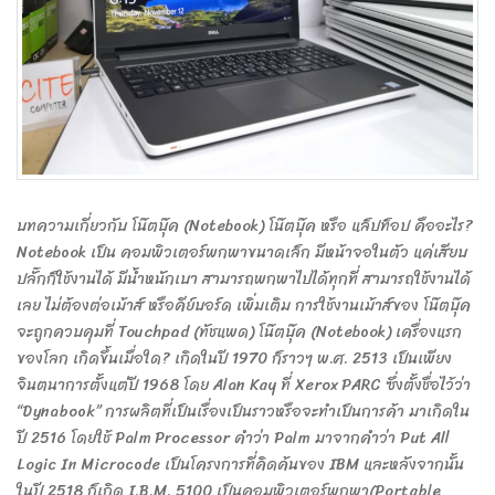
บทความเกี่ยวกับ โน๊ตบุ๊ค (Notebook) โน๊ตบุ๊ค หรือ แล็ปท็อป คืออะไร?
Notebook เป็น คอมพิวเตอร์พกพาขนาดเล็ก มีหน้าจอในตัว แค่เสียบ
ปลั๊กก็ใช้งานได้ มีน้ำหนักเบา สามารถพกพาไปได้ทุกที่ สามารถใช้งานได้
เลย ไม่ต้องต่อเม้าส์ หรือคีย์บอร์ด เพิ่มเติม การใช้งานเม้าส์ของ โน๊ตบุ๊ค
จะถูกควบคุมที่ Touchpad (ทัชแพด) โน๊ตบุ๊ค (Notebook) เครื่องแรก
ของโลก เกิดขึ้นเมื่อใด? เกิดในปี 1970 ก็ราวๆ พ.ศ. 2513 เป็นเพียง
จินตนาการตั้งแต่ปี 1968 โดย Alan Kay ที่ Xerox PARC ซึ่งตั้งชื่อไว้ว่า
“Dynabook” การผลิตที่เป็นเรื่องเป็นราวหรือจะทำเป็นการค้า มาเกิดใน
ปี 2516 โดยใช้ Palm Processor คำว่า Palm มาจากคำว่า Put All
Logic In Microcode เป็นโครงการที่คิดค้นของ IBM และหลังจากนั้น
ในปี 2518 ก็เกิด I.B.M. 5100 เป็นคอมพิวเตอร์พกพา(Portable