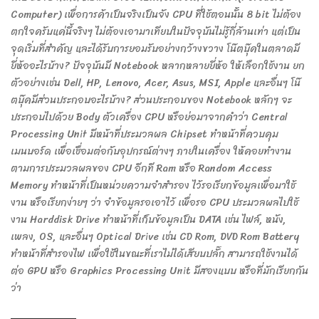
Computer) เพื่อการค้าเป็นจริงเป็นจัง CPU ที่ใช้ตอนนั้น 8 bit ไม่ต้อง
ตกใจครับแค่นี้จริงๆ ไม่ต้องเอามาเทียบในปัจจุบันไม่รู้กี่ล้านเท่า แต่เป็น
จุดเริ่มที่สำคัญ และได้รับการยอมรับอย่างกว้างขวาง โน๊ตบุ๊คในตลาดมี
ยี่ห้ออะไรบ้าง? ปัจจุบันมี Notebook หลากหลายยี่ห้อ ให้เลือกใช้งาน ยก
ตัวอย่างเช่น Dell, HP, Lenovo, Acer, Asus, MSI, Apple และอื่นๆ โน๊
ตบุ๊คมีส่วนประกอบอะไรบ้าง? ส่วนประกอบของ Notebook หลักๆ จะ
ประกอบไปด้วย Body ตัวเครื่อง CPU หรือย่อมาจากคำว่า Central
Processing Unit มีหน้าที่ประมวลผล Chipset ทำหน้าที่ควบคุม
เมนบอร์ด เพื่อเชื่อมต่อกับอุปกรณ์ต่างๆ ภายในเครื่อง ให้คอยทำงาน
ตามการประมวลผลของ CPU อีกที Ram หรือ Random Access
Memory ทำหน้าที่เป็นหน่วยความจำสำรอง ไว้รอเรียกข้อมูลเพื่อมาใช้
งาน หรือเรียกง่ายๆ ว่า จำข้อมูลรอเอาไว้ เพื่อรอ CPU ประมวลผลไปใช้
งาน Harddisk Drive ทำหน้าที่เก็บข้อมูลเป็น DATA เช่น ไฟล์, หนัง,
เพลง, OS, และอื่นๆ Optical Drive เช่น CD Rom, DVD Rom Battery
ทำหน้าที่สำรองไฟ เพื่อใช้ในขณะที่เราไม่ได้เสียบปลั๊ก สามารถใช้งานได้
ต่อ GPU หรือ Graphics Processing Unit มีสองแบบ หรือที่มักเรียกกัน
ว่า