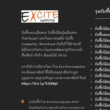
จุดรับซื
รับซื้อโน๊ต
รับซื้อคอมมือสอง รับซื้อโน๊ตบุ๊คมือสอง
รับซื้อคอม
จังหวัดแพร่ และโซนภาคเหนือ รับซื้อ
รับซื้อโน๊
Computer, Notebook รับถึงที่ ให้ราคาดี
รับซื้อโน๊
ได้รับการรับรอง โดยกรมพัฒนาธุรกิจการค้า
รับซื้อโน๊
ซื่อสัตย์ จริงใจ ติดต่อได้ 24 ชม
รับซื้อโน๊
รับซื้อโน๊ต
ภายใต้การบริหารโดย ร้าน Excitecomputer
รับซื้อโน๊ต
ทะเบียนพาณิชย์ ที่ได้รับอนุญาติอย่างถูก
รับซื้อโน๊ต
กฎหมาย บนฐานข้อมูล กระทรวงพาณิชย์ ลิงค์
รับซื้อโน๊ต
https://bit.ly/3iE88pl
รับซื้อโน๊ต
รับซื้อโน๊
รับซื้อโน๊ต
จุดรับซื้อร้าน Excitecomputer สาขา
รับซื้อโน๊
จังหวัดลำปาง (ซอยข้างตำรวจทางหลวง)