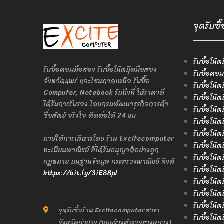
จุดรับซื
รับซื้อโน๊ต
รับซื้อคอมมือสอง รับซื้อโน๊ตบุ๊คมือสอง
รับซื้อคอม
จังหวัดแพร่ และโซนภาคเหนือ รับซื้อ
รับซื้อโน๊
Computer, Notebook รับถึงที่ ให้ราคาดี
รับซื้อโน๊
ได้รับการรับรอง โดยกรมพัฒนาธุรกิจการค้า
รับซื้อโน๊
ซื่อสัตย์ จริงใจ ติดต่อได้ 24 ชม
รับซื้อโน๊
รับซื้อโน๊ต
ภายใต้การบริหารโดย ร้าน Excitecomputer
รับซื้อโน๊ต
ทะเบียนพาณิชย์ ที่ได้รับอนุญาติอย่างถูก
รับซื้อโน๊ต
กฎหมาย บนฐานข้อมูล กระทรวงพาณิชย์ ลิงค์
รับซื้อโน๊ต
https://bit.ly/3iE88pl
รับซื้อโน๊ต
รับซื้อโน๊
รับซื้อโน๊ต
จุดรับซื้อร้าน Excitecomputer สาขา
รับซื้อโน๊
จังหวัดลำปาง (ซอยข้างตำรวจทางหลวง)