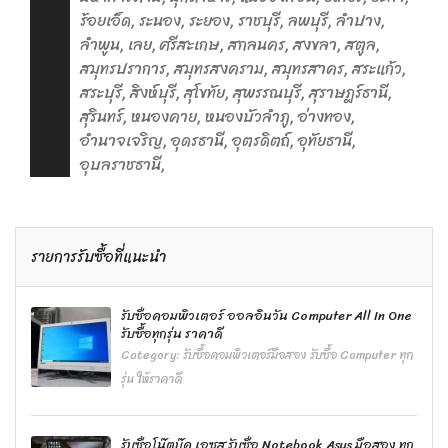
ร้อยเอ็ด, ระนอง, ระยอง, ราชบุรี, ลพบุรี, ลำปาง,
ลำพูน, เลย, ศรีสะเกษ, สกลนคร, สงขลา, สตูล,
สมุทรปราการ, สมุทรสงคราม, สมุทรสาคร, สระแก้ว,
สระบุรี, สิงห์บุรี, สุโขทัย, สุพรรณบุรี, สุราษฎร์ธานี,
สุรินทร์, หนองคาย, หนองบัวลำภู, อ่างทอง,
อำนาจเจริญ, อุดรธานี, อุตรดิตถ์, อุทัยธานี,
อุบลราชธานี,
รายการรับซื้อที่แนะนำ
รับซื้อคอมพิวเตอร์ ออลอินวัน Computer All In One
รับซื้อทุกรุ่น ราคาดี
Category:
รับซื้อคอมพิวเตอร์มือสอง รับซื้อ Computer ทุก
รุ่น ให้ราคาดี
รับซื้อโน๊ตบุ๊ค เอซุส รับซื้อ Notebook Asus มือสอง ทุก