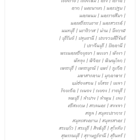
เชียงราย | เชียงใหม่ | ตรัง | ตราด |
ตาก | นครนายก | นครปฐม |
นครพนม | นครราชสีมา |
นครศรีธรรมราช | นครสวรรค์ |
นนทบุรี | นราธิวาส | น่าน | บึงกาฬ
| บุรีรัมย์ | ปทุมธานี | ประจวบคีรีขันธ์
| ปราจีนบุรี | ปัตตานี |
พระนครศรีอยุธยา | พะเยา | พังงา |
พัทลุง | พิจิตร | พิษณุโลก |
เพชรบุรี | เพชรบูรณ์ | แพร่ | ภูเก็ต |
มหาสารคาม | มุกดาหาร |
แม่ฮ่องสอน | ยโสธร | ยะลา |
ร้อยเอ็ด | ระนอง | ระยอง | ราชบุรี |
ลพบุรี | ลำปาง | ลำพูน | เลย |
ศรีสะเกษ | สกลนคร | สงขลา |
สตูล | สมุทรปราการ |
สมุทรสงคราม | สมุทรสาคร |
สระแก้ว | สระบุรี | สิงห์บุรี | สุโขทัย |
สุพรรณบุรี | สุราษฎร์ธานี | สุรินทร์ |