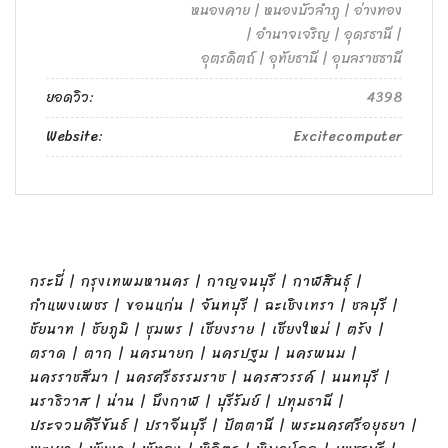
หนองคาย | หนองบัวลำภู | อ่างทอง
| อำนาจเจริญ | อุดรธานี |
อุตรดิตถ์ | อุทัยธานี | อุบลราชธานี
ยอดวิว:
4398
Website:
Excitecomputer
กระบี่ | กรุงเทพมหานคร | กาญจนบุรี | กาฬสินธุ์ |
กำแพงเพชร | ขอนแก่น | จันทบุรี | ฉะเชิงเทรา | ชลบุรี |
ชัยนาท | ชัยภูมิ | ชุมพร | เชียงราย | เชียงใหม่ | ตรัง |
ตราด | ตาก | นครนายก | นครปฐม | นครพนม |
นครราชสีมา | นครศรีธรรมราช | นครสวรรค์ | นนทบุรี |
นราธิวาส | น่าน | บึงกาฬ | บุรีรัมย์ | ปทุมธานี |
ประจวบคีรีขันธ์ | ปราจีนบุรี | ปัตตานี | พระนครศรีอยุธยา |