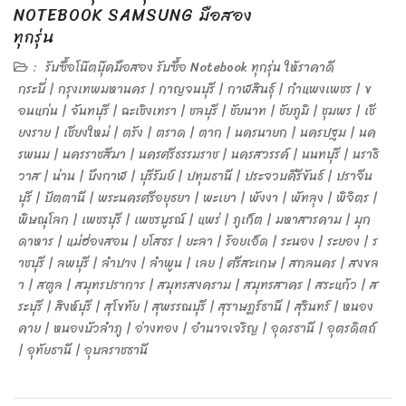
NOTEBOOK SAMSUNG มือสอง
ทุกรุ่น
:
รับซื้อโน๊ตบุ๊คมือสอง รับซื้อ Notebook ทุกรุ่น ให้ราคาดี
กระบี่ | กรุงเทพมหานคร | กาญจนบุรี | กาฬสินธุ์ | กำแพงเพชร | ข
อนแก่น | จันทบุรี | ฉะเชิงเทรา | ชลบุรี | ชัยนาท | ชัยภูมิ | ชุมพร | เชี
ยงราย | เชียงใหม่ | ตรัง | ตราด | ตาก | นครนายก | นครปฐม | นค
รพนม | นครราชสีมา | นครศรีธรรมราช | นครสวรรค์ | นนทบุรี | นราธิ
วาส | น่าน | บึงกาฬ | บุรีรัมย์ | ปทุมธานี | ประจวบคีรีขันธ์ | ปราจีน
บุรี | ปัตตานี | พระนครศรีอยุธยา | พะเยา | พังงา | พัทลุง | พิจิตร |
พิษณุโลก | เพชรบุรี | เพชรบูรณ์ | แพร่ | ภูเก็ต | มหาสารคาม | มุก
ดาหาร | แม่ฮ่องสอน | ยโสธร | ยะลา | ร้อยเอ็ด | ระนอง | ระยอง | ร
าชบุรี | ลพบุรี | ลำปาง | ลำพูน | เลย | ศรีสะเกษ | สกลนคร | สงขล
า | สตูล | สมุทรปราการ | สมุทรสงคราม | สมุทรสาคร | สระแก้ว | ส
ระบุรี | สิงห์บุรี | สุโขทัย | สุพรรณบุรี | สุราษฎร์ธานี | สุรินทร์ | หนอง
คาย | หนองบัวลำภู | อ่างทอง | อำนาจเจริญ | อุดรธานี | อุตรดิตถ์
| อุทัยธานี | อุบลราชธานี