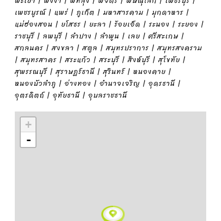
พะเยา | พังงา | พัทลุง | พิจิตร | พิษณุโลก | เพชรบุรี |
เพชรบูรณ์ | แพร่ | ภูเก็ต | มหาสารคาม | มุกดาหาร |
แม่ฮ่องสอน | ยโสธร | ยะลา | ร้อยเอ็ด | ระนอง | ระยอง |
ราชบุรี | ลพบุรี | ลำปาง | ลำพูน | เลย | ศรีสะเกษ |
สกลนคร | สงขลา | สตูล | สมุทรปราการ | สมุทรสงคราม
| สมุทรสาคร | สระแก้ว | สระบุรี | สิงห์บุรี | สุโขทัย |
สุพรรณบุรี | สุราษฎร์ธานี | สุรินทร์ | หนองคาย |
หนองบัวลำภู | อ่างทอง | อำนาจเจริญ | อุดรธานี |
อุตรดิตถ์ | อุทัยธานี | อุบลราชธานี
+
-