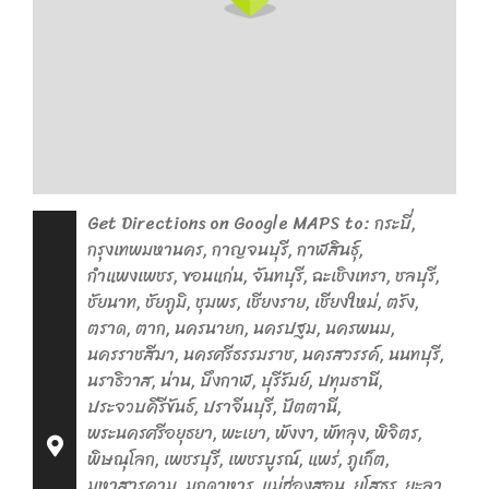
Get Directions on Google MAPS to: กระบี่,
กรุงเทพมหานคร, กาญจนบุรี, กาฬสินธุ์,
กำแพงเพชร, ขอนแก่น, จันทบุรี, ฉะเชิงเทรา, ชลบุรี,
ชัยนาท, ชัยภูมิ, ชุมพร, เชียงราย, เชียงใหม่, ตรัง,
ตราด, ตาก, นครนายก, นครปฐม, นครพนม,
นครราชสีมา, นครศรีธรรมราช, นครสวรรค์, นนทบุรี,
นราธิวาส, น่าน, บึงกาฬ, บุรีรัมย์, ปทุมธานี,
ประจวบคีรีขันธ์, ปราจีนบุรี, ปัตตานี,
พระนครศรีอยุธยา, พะเยา, พังงา, พัทลุง, พิจิตร,
พิษณุโลก, เพชรบุรี, เพชรบูรณ์, แพร่, ภูเก็ต,
มหาสารคาม, มุกดาหาร, แม่ฮ่องสอน, ยโสธร, ยะลา,