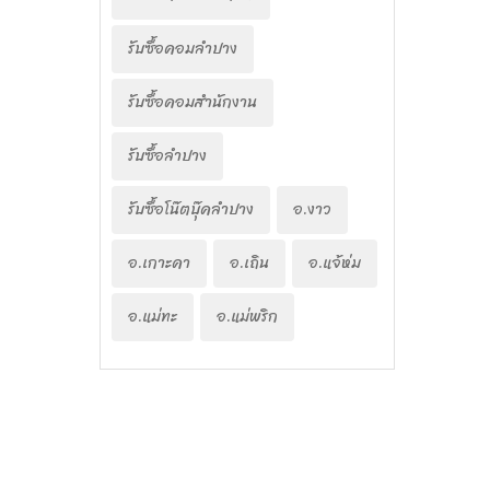
รับซื้อคอมลำปาง
รับซื้อคอมสำนักงาน
รับซื้อลำปาง
รับซื้อโน๊ตบุ๊คลำปาง
อ.งาว
อ.เกาะคา
อ.เถิน
อ.แจ้ห่ม
อ.แม่ทะ
อ.แม่พริก