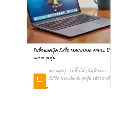
รับซื้อแมคบุ๊ค รับซื้อ MACBOOK APPLE มื
อสอง ทุกรุ่น
หมวดหมู่ :
รับซื้อโน๊ตบุ๊คมือสอง
รับซื้อ Notebook ทุกรุ่น ให้ราคาดี