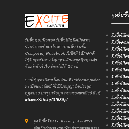
จุดรับซื
รับซื้อโน๊ต
รับซื้อคอมมือสอง รับซื้อโน๊ตบุ๊คมือสอง
รับซื้อคอม
จังหวัดแพร่ และโซนภาคเหนือ รับซื้อ
รับซื้อโน๊
Computer, Notebook รับถึงที่ ให้ราคาดี
รับซื้อโน๊
ได้รับการรับรอง โดยกรมพัฒนาธุรกิจการค้า
รับซื้อโน๊
ซื่อสัตย์ จริงใจ ติดต่อได้ 24 ชม
รับซื้อโน๊
รับซื้อโน๊ต
ภายใต้การบริหารโดย ร้าน Excitecomputer
รับซื้อโน๊ต
ทะเบียนพาณิชย์ ที่ได้รับอนุญาติอย่างถูก
รับซื้อโน๊ต
กฎหมาย บนฐานข้อมูล กระทรวงพาณิชย์ ลิงค์
รับซื้อโน๊ต
https://bit.ly/3iE88pl
รับซื้อโน๊ต
รับซื้อโน๊
รับซื้อโน๊ต
จุดรับซื้อร้าน Excitecomputer สาขา
รับซื้อโน๊
จังหวัดลำปาง (ซอยข้างตำรวจทางหลวง)