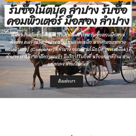
รับซื้อโน๊ตบุ๊ค ลำปาง รับซื้อ
คอมพิวเตอร์ มือสอง ลำปาง
ค้นหา ร้านรับซื้อโน๊ตบุ๊ค ลำปาง ค้นหาร้าน รับซื้อคอมมือสอง
ลำปาง คนจังหวัดลำปาง หรือโซนภาคเหนือ หากคุณอยากขาย
คอมพิวเตอร์ (Computer) ที่ลำปาง อยากขายโน๊ตบุ๊ค (Notebook) ที่
ลำปาง เราให้ราคาดีกว่าทุกเจ้า มีบริการรับถึงที่ หรือยกมาที่ร้าน ตาม
แต่ตกลง จ่ายเงินทันที
ติดต่อเรา