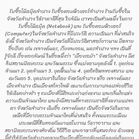
รับซื้อโน๊ตบุ๊คลำปาง รับซื้อคอมพิวเตอร์ลำปาง ร้านรับซื้อใน
จังหวัดลำปาง ให้ราคาดีที่สุด ใกล้ฉัน เราขอเป็นส่วนหนึ่ง ในการ
รับซื้อโน๊ตบุ๊ค (Notebook) และ รับซื้อคอมพิวเตอร์
(Computer) ในจังหวัดลำปาง ที่มีประวัติ ความเป็นมา ที่น่าสนใจ
ดังนี้ จังหวัดลำปาง เป็นจังหวัดที่มีประวัติศาสตร์ยาวนาน มีหลาย
ชื่อเรียก เช่น เขลางค์นคร, เวียงละกอน, นครลำปาง ฯลฯ เป็นที่
รู้จักดี เรื่องเอกลัษณ์ ในชื่อหนึ่งว่า “เมืองรถม้า” จังหวัดลำปาง มีศ
ลิปสถานปัตยกรรม และวัฒนธรรม ซึ่งแบ่งตามยุคดังนี้ 1. ยุคก่อน
ล้านนา 2. ยุคล้านนา 3. ยุคฟื้นม่าน 4. ยุคอิทธิพลของสยาม และ
ตะวันตก 5. ยุคประชาธิปไตย จังหวัดลำปาง หรือ เขลางค์นคร
เมืองลำปาง เป็นเมืองสโลวไลฟ์ เหมาะกับการมาปลดปล่อยชีวิต
ให้เดินอย่างช้า ๆ ชมเมืองที่มีศิลปะเก่าแก่งดงาม และกลิ่นไอแห่ง
ความเป็นล้านนาไทย และยังมีสถานที่ทางธรรมชาติที่งดงามแปลก
ตา จังหวัดลำปาง เดิมชื่อ เขลางค์นคร เป็นอีกจังหวัดในภาค
เหนือที่มีอารยธรรมล้านนาไทยที่น่าสนใจ ทั้งขนบธรรมเนียม
ประเพณีที่สืบทอดกันมาแต่โบราณ วัดวาอาราม และ
สถาปัตยกรรมของท้องถิ่น วิถีชีวิต และอาหารที่แสนอร่อย ด้วยเหตุ
นี้ทำให้จังหวัดลำปางกลายเป็นเมืองที่มีเอกลักษณ์โดดเด่นในแบบ