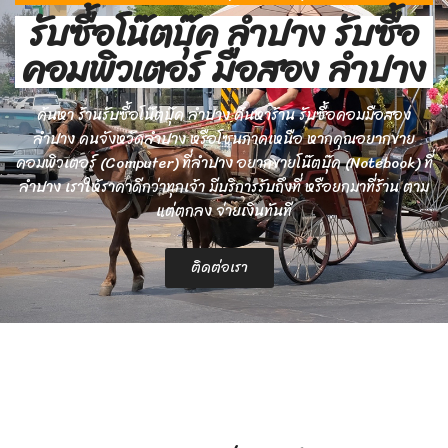
รับซื้อโน๊ตบุ๊ค ลำปาง รับซื้อ
คอมพิวเตอร์ มือสอง ลำปาง
ค้นหา ร้านรับซื้อโน๊ตบุ๊ค ลำปาง ค้นหาร้าน รับซื้อคอมมือสอง
ลำปาง คนจังหวัดลำปาง หรือโซนภาคเหนือ หากคุณอยากขาย
คอมพิวเตอร์ (Computer) ที่ลำปาง อยากขายโน๊ตบุ๊ค (Notebook) ที่
ลำปาง เราให้ราคาดีกว่าทุกเจ้า มีบริการรับถึงที่ หรือยกมาที่ร้าน ตาม
แต่ตกลง จ่ายเงินทันที
ติดต่อเรา