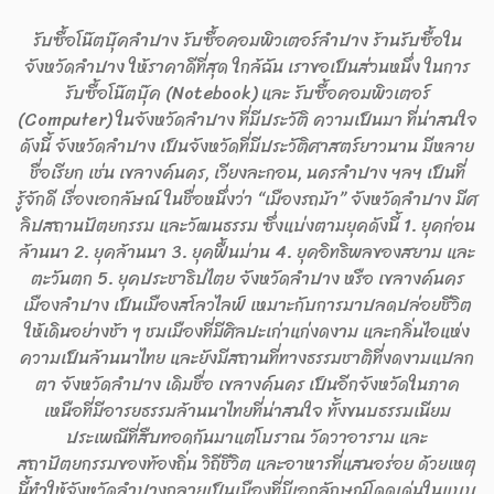
รับซื้อโน๊ตบุ๊คลำปาง รับซื้อคอมพิวเตอร์ลำปาง ร้านรับซื้อใน
จังหวัดลำปาง ให้ราคาดีที่สุด ใกล้ฉัน เราขอเป็นส่วนหนึ่ง ในการ
รับซื้อโน๊ตบุ๊ค (Notebook) และ รับซื้อคอมพิวเตอร์
(Computer) ในจังหวัดลำปาง ที่มีประวัติ ความเป็นมา ที่น่าสนใจ
ดังนี้ จังหวัดลำปาง เป็นจังหวัดที่มีประวัติศาสตร์ยาวนาน มีหลาย
ชื่อเรียก เช่น เขลางค์นคร, เวียงละกอน, นครลำปาง ฯลฯ เป็นที่
รู้จักดี เรื่องเอกลัษณ์ ในชื่อหนึ่งว่า “เมืองรถม้า” จังหวัดลำปาง มีศ
ลิปสถานปัตยกรรม และวัฒนธรรม ซึ่งแบ่งตามยุคดังนี้ 1. ยุคก่อน
ล้านนา 2. ยุคล้านนา 3. ยุคฟื้นม่าน 4. ยุคอิทธิพลของสยาม และ
ตะวันตก 5. ยุคประชาธิปไตย จังหวัดลำปาง หรือ เขลางค์นคร
เมืองลำปาง เป็นเมืองสโลวไลฟ์ เหมาะกับการมาปลดปล่อยชีวิต
ให้เดินอย่างช้า ๆ ชมเมืองที่มีศิลปะเก่าแก่งดงาม และกลิ่นไอแห่ง
ความเป็นล้านนาไทย และยังมีสถานที่ทางธรรมชาติที่งดงามแปลก
ตา จังหวัดลำปาง เดิมชื่อ เขลางค์นคร เป็นอีกจังหวัดในภาค
เหนือที่มีอารยธรรมล้านนาไทยที่น่าสนใจ ทั้งขนบธรรมเนียม
ประเพณีที่สืบทอดกันมาแต่โบราณ วัดวาอาราม และ
สถาปัตยกรรมของท้องถิ่น วิถีชีวิต และอาหารที่แสนอร่อย ด้วยเหตุ
นี้ทำให้จังหวัดลำปางกลายเป็นเมืองที่มีเอกลักษณ์โดดเด่นในแบบ